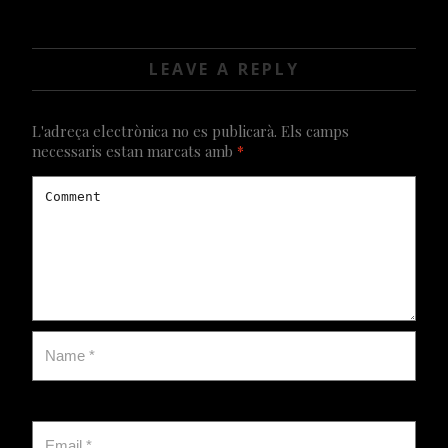
VIDEOS
LEAVE A REPLY
L'adreça electrònica no es publicarà.
Els camps
necessaris estan marcats amb
*