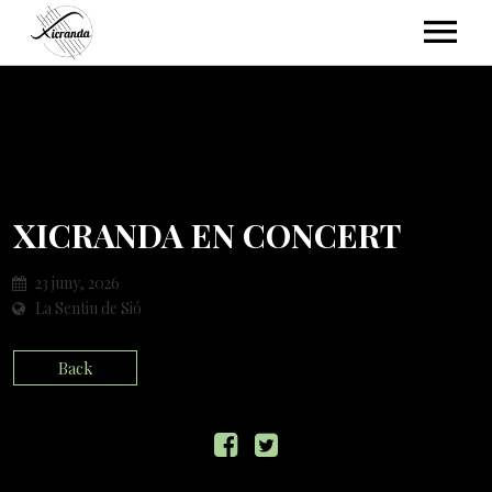
NOSALTRES
AGENDA
XICRANDA EN CONCERT
23 juny, 2026
ESCOLTA’NS
La Sentiu de Sió
Back
GALERIA
FOTOS
CONTACTE