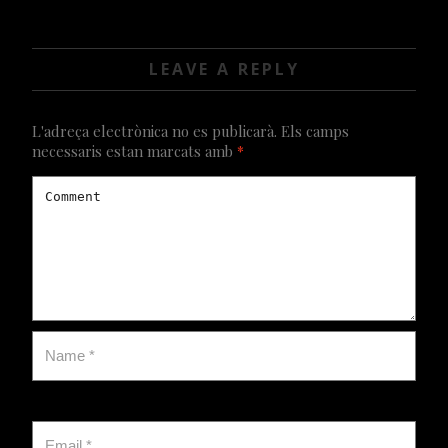
VIDEOS
LEAVE A REPLY
L'adreça electrònica no es publicarà.
Els camps
necessaris estan marcats amb
*