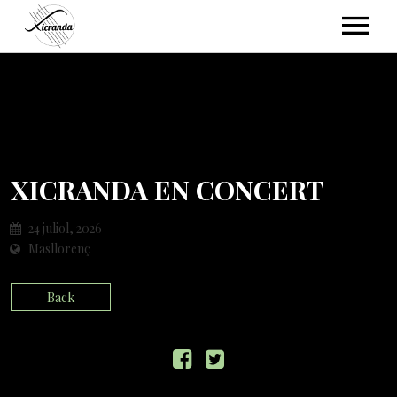
NOSALTRES
AGENDA
XICRANDA EN CONCERT
24 juliol, 2026
ESCOLTA’NS
Masllorenç
Back
GALERIA
FOTOS
CONTACTE