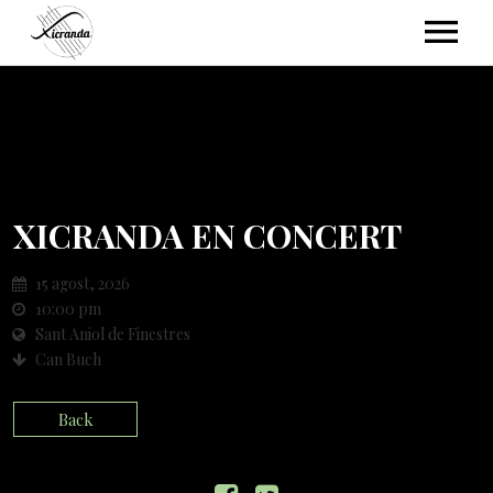
NOSALTRES
AGENDA
XICRANDA EN CONCERT
15 agost, 2026
ESCOLTA’NS
10:00 pm
Sant Aniol de Finestres
Can Buch
GALERIA
Back
FOTOS
CONTACTE