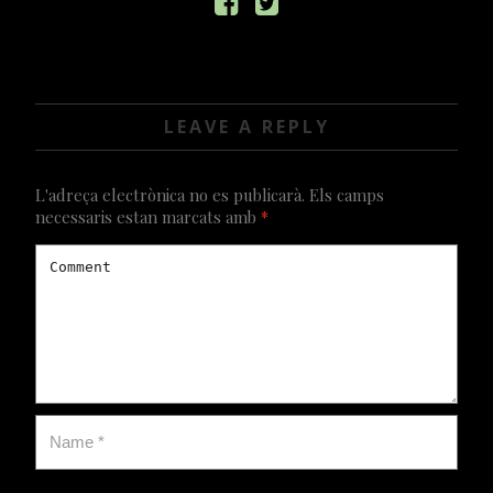
VIDEOS
LEAVE A REPLY
L'adreça electrònica no es publicarà.
Els camps
necessaris estan marcats amb
*